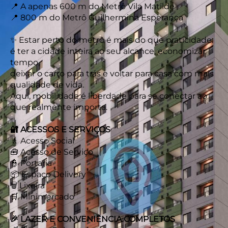
📍 A apenas 600 m do Metrô Vila Matilde
📍 800 m do Metrô Guilhermina Esperança
✨ Estar perto do metrô é mais do que praticidade:
é ter a cidade inteira ao seu alcance, economizar
tempo,
deixar o carro para trás e voltar para casa com mais
qualidade de vida.
Aqui, mobilidade é liberdade para se conectar ao
que realmente importa.
🔐 ACESSOS E SERVIÇOS
🚶 Acesso Social
🧰 Acesso de Serviço
👮 Portaria
📦 Espaço Delivery
🗑️ Lixeira
🛒 Minimercado
🎉 LAZER E CONVENIÊNCIA COMPLETOS