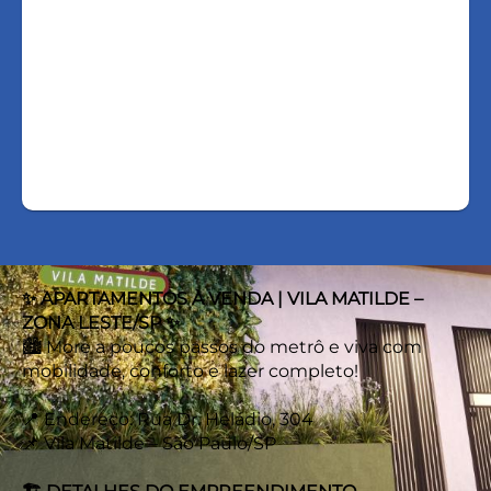
FALE COM O
CORRETOR
AGENDAR UMA VISITA
✨ APARTAMENTOS À VENDA | VILA MATILDE –
ZONA LESTE/SP ✨
🏙️ More a poucos passos do metrô e viva com
mobilidade, conforto e lazer completo!
📍 Endereço: Rua Dr. Heládio, 304
📌 Vila Matilde – São Paulo/SP