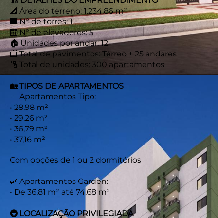
🏗️ DETALHES DO EMPREENDIMENTO
📐 Área do terreno: 1.234,86 m²
🏢 Nº de torres: 1
🛗 Nº de elevadores: 5
🏠 Unidades por andar: 12
🏬 Total de pavimentos: Térreo + 25 andares
🔢 Total de unidades: 300 apartamentos
🏡 TIPOS DE APARTAMENTOS
📏 Apartamentos Tipo:
• 28,98 m²
• 29,26 m²
• 36,79 m²
• 37,16 m²
Com opções de 1 ou 2 dormitórios
🌿 Apartamentos Garden:
• De 36,81 m² até 74,68 m²
🚇 LOCALIZAÇÃO PRIVILEGIADA