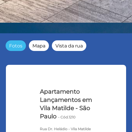
Fotos
Mapa
Vista da rua
Apartamento
Lançamentos em
Vila Matilde - São
Paulo
- Cód.1210
Rua Dr. Heládio - Vila Matilde