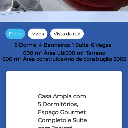
Fotos
Mapa
Vista da rua
5 Dorms
4 Banheiros
1 Suíte
6 Vagas
600 m² Área útil
300 m² Terreno
600 m² Área construída
Ano de construção 2005
Casa Ampla com
5 Dormitórios,
Espaço Gourmet
Completo e Suíte