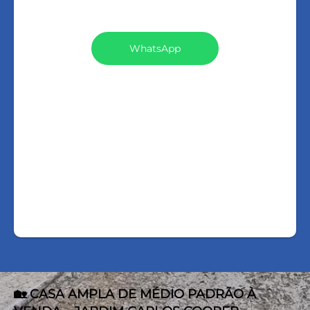
VEJA TODOS MEUS
IMÓVEIS (206)
WhatsApp
LIGAR
FALE COM O CORRETOR
AGENDAR UMA VISITA
🏡 CASA AMPLA DE MÉDIO PADRÃO À