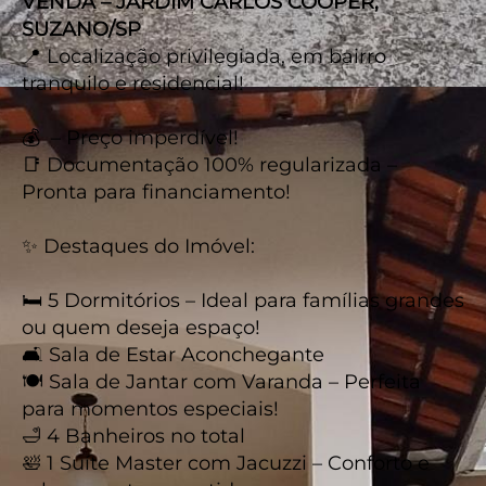
VENDA – JARDIM CARLOS COOPER,
SUZANO/SP
📍 Localização privilegiada, em bairro
tranquilo e residencial!
💰 – Preço imperdível!
📑 Documentação 100% regularizada –
Pronta para financiamento!
✨ Destaques do Imóvel:
🛏️ 5 Dormitórios – Ideal para famílias grandes
ou quem deseja espaço!
🛋️ Sala de Estar Aconchegante
🍽️ Sala de Jantar com Varanda – Perfeita
para momentos especiais!
🛁 4 Banheiros no total
🛀 1 Suíte Master com Jacuzzi – Conforto e