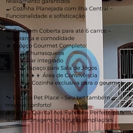
relaxamento garantidos
🍳 Cozinha Planejada com Ilha Central –
Funcionalidade e sofisticação
🚗 Garagem Coberta para até 6 carros –
Segurança e comodidade
🔥 Espaço Gourmet Completo:
• 🍖 Churrasqueira
• 🍹 Bar integrado
• 🕹️ Espaço para Sala de Jogos
• 👨‍👩‍👧‍👦 Área de Convivência
• 👩‍🍳 Cozinha exclusiva para o gourmet
🐾 Espaço Pet Place – Seu pet também
merece conforto!
🌿 Amplo Quintal nos Fundos – Perfeito para
lazer, jardinagem ou futuras ampliações