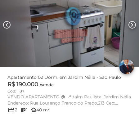
chevron_left
chevron_right
Apartamento 02 Dorm. em Jardim Nélia - São Paulo
R$ 190.000
/venda
Cód: 1187
VENDO APARTAMENTO 🏠 📍Itaim Paulista, Jardim Nélia
Endereço: Rua Lourenço Franco do Prado,213 Cep:
bed
08142230 41,27m2...
other_houses
2
1
40 m²