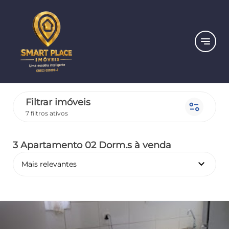
notes
Filtrar imóveis
page_info
7 filtros ativos
3 Apartamento 02 Dorm.s
à venda
keyboard_arrow_down
Mais relevantes