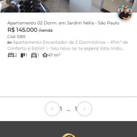
Apartamento 02 Dorm. em Jardim Nélia - São Paulo
R$ 145.000
/venda
Cód: 1089
🏡 Apartamento Encantador de 2 Dormitórios – 47m² de
Conforto e Estilo! ✨ Seu novo lar te espera! Este lindo
bed
directions_car
apartament...
other_houses
2
1
1
47 m²
chevron_left
chevron_right
1 ... 1