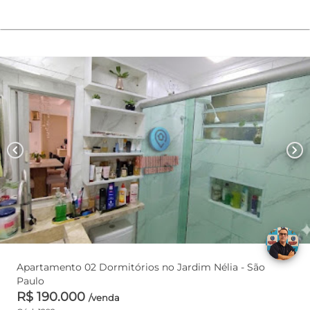
chevron_left
chevron_right
Apartamento 02 Dormitórios no Jardim Nélia - São
Paulo
R$ 190.000
/venda