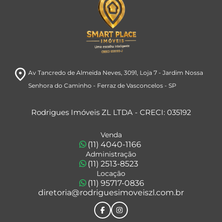
room
Av Tancredo de Almeida Neves, 3091
, Loja 7
- Jardim Nossa
Senhora do Caminho
- Ferraz de Vasconcelos
- SP
Rodrigues Imóveis ZL LTDA - CRECI: 035192
Venda
(11) 4040-1166
Administração
(11) 2513-8523
Locação
(11) 95717-0836
diretoria@rodriguesimoveiszl.com.br